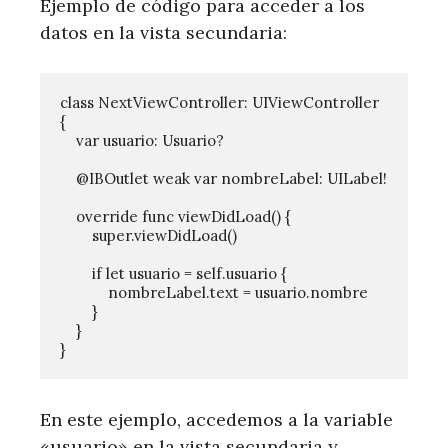
Ejemplo de código para acceder a los
datos en la vista secundaria:
class NextViewController: UIViewController 
{

    var usuario: Usuario?

    @IBOutlet weak var nombreLabel: UILabel!

    override func viewDidLoad() {

        super.viewDidLoad()

        if let usuario = self.usuario {

            nombreLabel.text = usuario.nombre

        }

    }

En este ejemplo, accedemos a la variable
«usuario» en la vista secundaria y