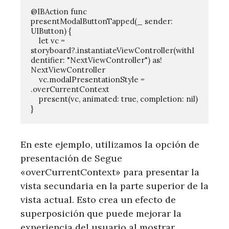
@IBAction func 
presentModalButtonTapped(_ sender: 
UIButton) {

    let vc = 
storyboard?.instantiateViewController(withI
dentifier: "NextViewController") as! 
NextViewController

    vc.modalPresentationStyle = 
.overCurrentContext

    present(vc, animated: true, completion: nil)

En este ejemplo, utilizamos la opción de
presentación de Segue
«overCurrentContext» para presentar la
vista secundaria en la parte superior de la
vista actual. Esto crea un efecto de
superposición que puede mejorar la
experiencia del usuario al mostrar