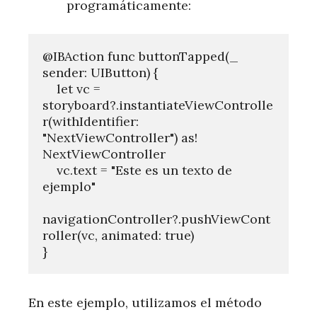
programáticamente:
@IBAction func buttonTapped(_ 
sender: UIButton) {

    let vc = 
storyboard?.instantiateViewControlle
r(withIdentifier: 
"NextViewController") as! 
NextViewController

    vc.text = "Este es un texto de 
ejemplo"

navigationController?.pushViewCont
roller(vc, animated: true)

En este ejemplo, utilizamos el método