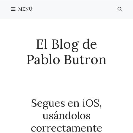
Saltar
MENÚ
al
contenido
El Blog de
Pablo Butron
Segues en iOS,
usándolos
correctamente