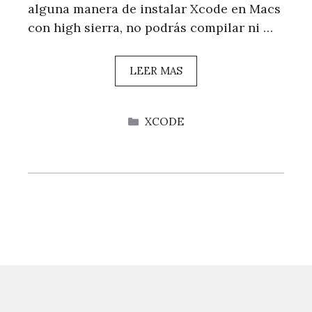
alguna manera de instalar Xcode en Macs
con high sierra, no podrás compilar ni …
LEER MAS
CATEGORÍAS
XCODE
Tipos De Datos En Swift
28 DE JULIO DE 2022
POR
PABLO A. BUTRON