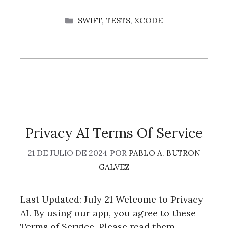
CATEGORÍAS
SWIFT
,
TESTS
,
XCODE
Privacy AI Terms Of Service
21 DE JULIO DE 2024
POR
PABLO A. BUTRON
GALVEZ
Last Updated: July 21 Welcome to Privacy
AI. By using our app, you agree to these
Terms of Service. Please read them